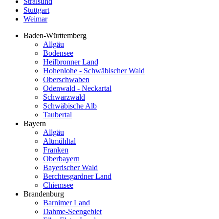
Stralsund
Stuttgart
Weimar
Baden-Württemberg
Allgäu
Bodensee
Heilbronner Land
Hohenlohe - Schwäbischer Wald
Oberschwaben
Odenwald - Neckartal
Schwarzwald
Schwäbische Alb
Taubertal
Bayern
Allgäu
Altmühltal
Franken
Oberbayern
Bayerischer Wald
Berchtesgardner Land
Chiemsee
Brandenburg
Barnimer Land
Dahme-Seengebiet