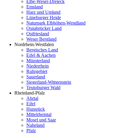
Elbe-Weser-Dreieck
Emsland
Harz und Umland
Lüneburger Heide
Naturpark Elbhöhen-Wendland
Osnabrücker Land
Ostfriesland
Weser Bergland
Nordrhein-Westfalen
Bergisches Land
Eifel & Aachen
Münsterland
Niederrhein
Ruhrgebiet
Sauerland
Siegerland-Wittgenstein
Teutoburger Wald
Rheinland-Pfalz
Ahrtal
Eifel
Hunsrück
Mittelrheintal
Mosel und Saar
Naheland
Pfalz