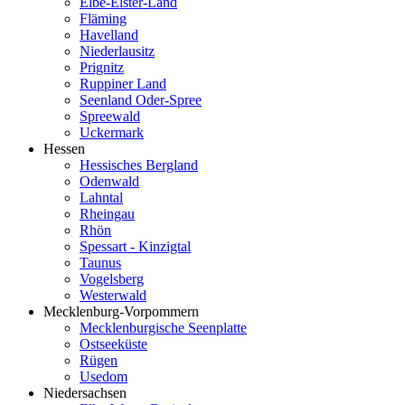
Elbe-Elster-Land
Fläming
Havelland
Niederlausitz
Prignitz
Ruppiner Land
Seenland Oder-Spree
Spreewald
Uckermark
Hessen
Hessisches Bergland
Odenwald
Lahntal
Rheingau
Rhön
Spessart - Kinzigtal
Taunus
Vogelsberg
Westerwald
Mecklenburg-Vorpommern
Mecklenburgische Seenplatte
Ostseeküste
Rügen
Usedom
Niedersachsen