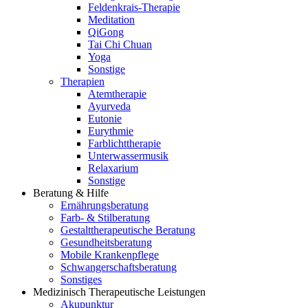
Feldenkrais-Therapie
Meditation
QiGong
Tai Chi Chuan
Yoga
Sonstige
Therapien
Atemtherapie
Ayurveda
Eutonie
Eurythmie
Farblichttherapie
Unterwassermusik
Relaxarium
Sonstige
Beratung & Hilfe
Ernährungsberatung
Farb- & Stilberatung
Gestalttherapeutische Beratung
Gesundheitsberatung
Mobile Krankenpflege
Schwangerschaftsberatung
Sonstiges
Medizinisch Therapeutische Leistungen
Akupunktur