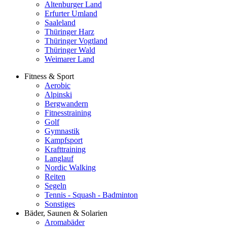
Altenburger Land
Erfurter Umland
Saaleland
Thüringer Harz
Thüringer Vogtland
Thüringer Wald
Weimarer Land
Fitness & Sport
Aerobic
Alpinski
Bergwandern
Fitnesstraining
Golf
Gymnastik
Kampfsport
Krafttraining
Langlauf
Nordic Walking
Reiten
Segeln
Tennis - Squash - Badminton
Sonstiges
Bäder, Saunen & Solarien
Aromabäder