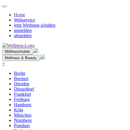
Home
Webservice
jetzt Werbung schalten
anmelden
abmelden
Wellnesshotels
Wellness & Beauty
×
Berlin
Bremen
Dresden
Düsseldorf
Frankfurt
Freiburg
Hamburg
Köln
München
Nürnberg
Potsdam