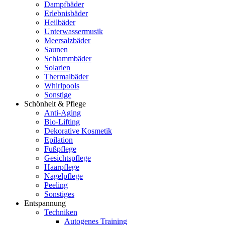
Dampfbäder
Erlebnisbäder
Heilbäder
Unterwassermusik
Meersalzbäder
Saunen
Schlammbäder
Solarien
Thermalbäder
Whirlpools
Sonstige
Schönheit & Pflege
Anti-Aging
Bio-Lifting
Dekorative Kosmetik
Epilation
Fußpflege
Gesichtspflege
Haarpflege
Nagelpflege
Peeling
Sonstiges
Entspannung
Techniken
Autogenes Training