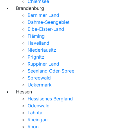
Chiemsee
Brandenburg
Barnimer Land
Dahme-Seengebiet
Elbe-Elster-Land
Fläming
Havelland
Niederlausitz
Prignitz
Ruppiner Land
Seenland Oder-Spree
Spreewald
Uckermark
Hessen
Hessisches Bergland
Odenwald
Lahntal
Rheingau
Rhön