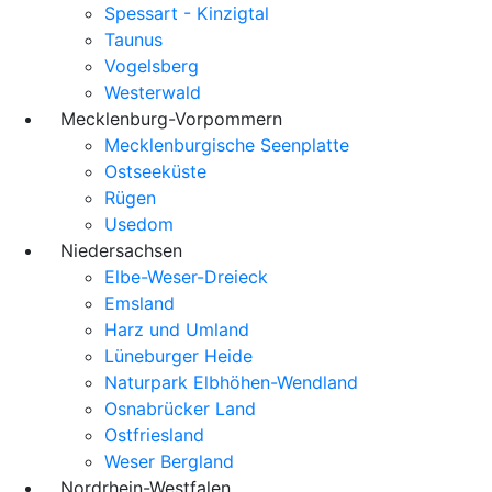
Spessart - Kinzigtal
Taunus
Vogelsberg
Westerwald
Mecklenburg-Vorpommern
Mecklenburgische Seenplatte
Ostseeküste
Rügen
Usedom
Niedersachsen
Elbe-Weser-Dreieck
Emsland
Harz und Umland
Lüneburger Heide
Naturpark Elbhöhen-Wendland
Osnabrücker Land
Ostfriesland
Weser Bergland
Nordrhein-Westfalen