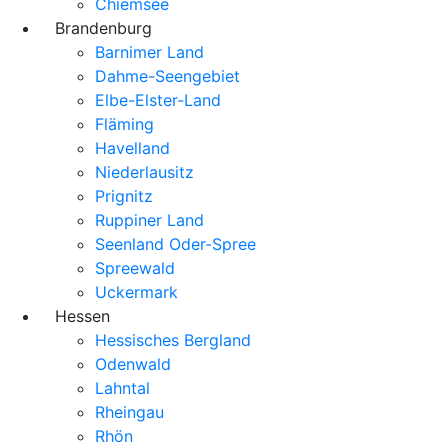
Chiemsee
Brandenburg
Barnimer Land
Dahme-Seengebiet
Elbe-Elster-Land
Fläming
Havelland
Niederlausitz
Prignitz
Ruppiner Land
Seenland Oder-Spree
Spreewald
Uckermark
Hessen
Hessisches Bergland
Odenwald
Lahntal
Rheingau
Rhön