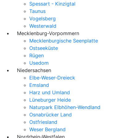
Spessart - Kinzigtal
Taunus
Vogelsberg
Westerwald
Mecklenburg-Vorpommern
Mecklenburgische Seenplatte
Ostseeküste
Rügen
Usedom
Niedersachsen
Elbe-Weser-Dreieck
Emsland
Harz und Umland
Lüneburger Heide
Naturpark Elbhöhen-Wendland
Osnabrücker Land
Ostfriesland
Weser Bergland
Nordrhein-Westfalen