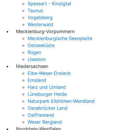
Spessart - Kinzigtal
Taunus
Vogelsberg
Westerwald
Mecklenburg-Vorpommern
Mecklenburgische Seenplatte
Ostseeküste
Rügen
Usedom
Niedersachsen
Elbe-Weser-Dreieck
Emsland
Harz und Umland
Lüneburger Heide
Naturpark Elbhöhen-Wendland
Osnabrücker Land
Ostfriesland
Weser Bergland
Nordrhein-Westfalen