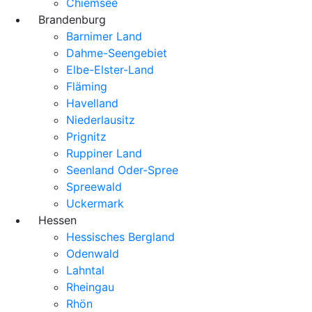
Chiemsee
Brandenburg
Barnimer Land
Dahme-Seengebiet
Elbe-Elster-Land
Fläming
Havelland
Niederlausitz
Prignitz
Ruppiner Land
Seenland Oder-Spree
Spreewald
Uckermark
Hessen
Hessisches Bergland
Odenwald
Lahntal
Rheingau
Rhön