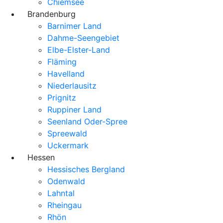
Chiemsee
Brandenburg
Barnimer Land
Dahme-Seengebiet
Elbe-Elster-Land
Fläming
Havelland
Niederlausitz
Prignitz
Ruppiner Land
Seenland Oder-Spree
Spreewald
Uckermark
Hessen
Hessisches Bergland
Odenwald
Lahntal
Rheingau
Rhön