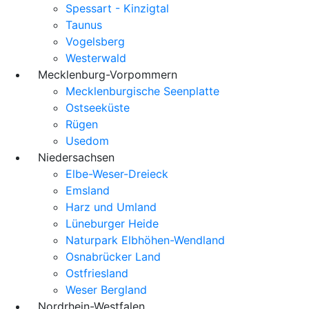
Spessart - Kinzigtal
Taunus
Vogelsberg
Westerwald
Mecklenburg-Vorpommern
Mecklenburgische Seenplatte
Ostseeküste
Rügen
Usedom
Niedersachsen
Elbe-Weser-Dreieck
Emsland
Harz und Umland
Lüneburger Heide
Naturpark Elbhöhen-Wendland
Osnabrücker Land
Ostfriesland
Weser Bergland
Nordrhein-Westfalen