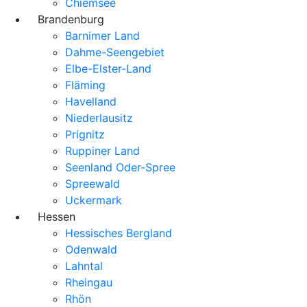
Chiemsee
Brandenburg
Barnimer Land
Dahme-Seengebiet
Elbe-Elster-Land
Fläming
Havelland
Niederlausitz
Prignitz
Ruppiner Land
Seenland Oder-Spree
Spreewald
Uckermark
Hessen
Hessisches Bergland
Odenwald
Lahntal
Rheingau
Rhön