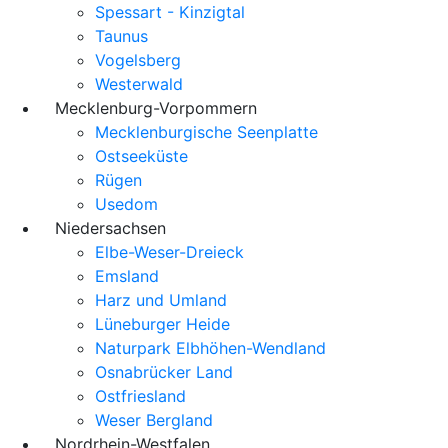
Spessart - Kinzigtal
Taunus
Vogelsberg
Westerwald
Mecklenburg-Vorpommern
Mecklenburgische Seenplatte
Ostseeküste
Rügen
Usedom
Niedersachsen
Elbe-Weser-Dreieck
Emsland
Harz und Umland
Lüneburger Heide
Naturpark Elbhöhen-Wendland
Osnabrücker Land
Ostfriesland
Weser Bergland
Nordrhein-Westfalen