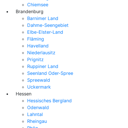
Chiemsee
Brandenburg
Barnimer Land
Dahme-Seengebiet
Elbe-Elster-Land
Fläming
Havelland
Niederlausitz
Prignitz
Ruppiner Land
Seenland Oder-Spree
Spreewald
Uckermark
Hessen
Hessisches Bergland
Odenwald
Lahntal
Rheingau
Rhön