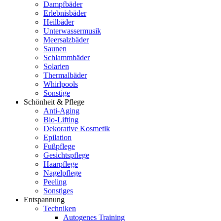
Dampfbäder
Erlebnisbäder
Heilbäder
Unterwassermusik
Meersalzbäder
Saunen
Schlammbäder
Solarien
Thermalbäder
Whirlpools
Sonstige
Schönheit & Pflege
Anti-Aging
Bio-Lifting
Dekorative Kosmetik
Epilation
Fußpflege
Gesichtspflege
Haarpflege
Nagelpflege
Peeling
Sonstiges
Entspannung
Techniken
Autogenes Training