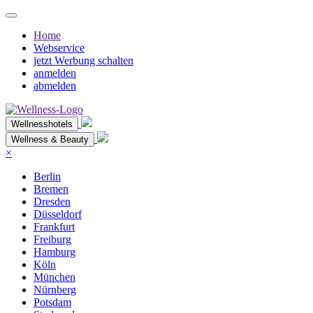
Home
Webservice
jetzt Werbung schalten
anmelden
abmelden
Wellnesshotels
Wellness & Beauty
×
Berlin
Bremen
Dresden
Düsseldorf
Frankfurt
Freiburg
Hamburg
Köln
München
Nürnberg
Potsdam