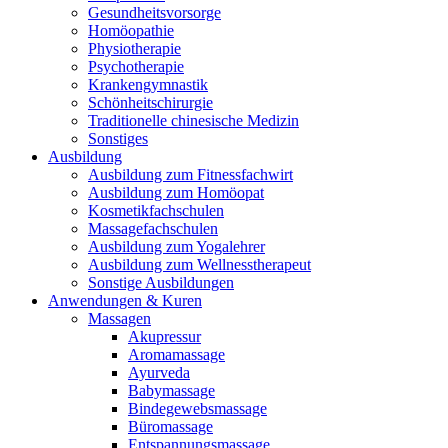
Gesundheitsvorsorge
Homöopathie
Physiotherapie
Psychotherapie
Krankengymnastik
Schönheitschirurgie
Traditionelle chinesische Medizin
Sonstiges
Ausbildung
Ausbildung zum Fitnessfachwirt
Ausbildung zum Homöopat
Kosmetikfachschulen
Massagefachschulen
Ausbildung zum Yogalehrer
Ausbildung zum Wellnesstherapeut
Sonstige Ausbildungen
Anwendungen & Kuren
Massagen
Akupressur
Aromamassage
Ayurveda
Babymassage
Bindegewebsmassage
Büromassage
Entspannungsmassage