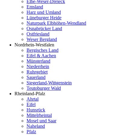
Elbe-Weser-Dreieck
Emsland
Harz und Umland
Lüneburger Heide
Naturpark Elbhöhen-Wendland
Osnabrücker Land
Ostfriesland
Weser Bergland
Nordrhein-Westfalen
Bergisches Land
Eifel & Aachen
Münsterland
Niederrhein
Ruhrgebiet
Sauerland
Siegerland-Wittgenstein
Teutoburger Wald
Rheinland-Pfalz
Ahrtal
Eifel
Hunsrück
Mittelrheintal
Mosel und Saar
Naheland
Pfalz