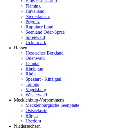
Elbe-Elster-Land
Fläming
Havelland
Niederlausitz
Prignitz
Ruppiner Land
Seenland Oder-Spree
Spreewald
Uckermark
Hessen
Hessisches Bergland
Odenwald
Lahntal
Rheingau
Rhön
Spessart - Kinzigtal
Taunus
Vogelsberg
Westerwald
Mecklenburg-Vorpommern
Mecklenburgische Seenplatte
Ostseeküste
Rügen
Usedom
Niedersachsen