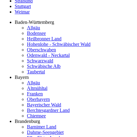
Stralsund
Stuttgart
Weimar
Baden-Württemberg
Allgäu
Bodensee
Heilbronner Land
Hohenlohe - Schwäbischer Wald
Oberschwaben
Odenwald - Neckartal
Schwarzwald
Schwäbische Alb
Taubertal
Bayern
Allgäu
Altmühltal
Franken
Oberbayern
Bayerischer Wald
Berchtesgardner Land
Chiemsee
Brandenburg
Barnimer Land
Dahme-Seengebiet