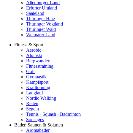
Altenburger Land
Erfurter Umland
Saaleland
Thüringer Harz
Thüringer Vogtland
Thüringer Wald
Weimarer Land
Fitness & Sport
Aerobic
Alpinski
Bergwandern
Fitnesstraining
Golf
Gymnastik
Kampfsport
Krafttraining
Langlauf
Nordic Walking
Reiten
Segeln
Tennis - Squash - Badminton
Sonstiges
Bäder, Saunen & Solarien
Aromabäder