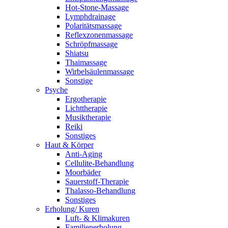
Hot-Stone-Massage
Lymphdrainage
Polaritätsmassage
Reflexzonenmassage
Schröpfmassage
Shiatsu
Thaimassage
Wirbelsäulenmassage
Sonstige
Psyche
Ergotherapie
Lichttherapie
Musiktherapie
Reiki
Sonstiges
Haut & Körper
Anti-Aging
Cellulite-Behandlung
Moorbäder
Sauerstoff-Therapie
Thalasso-Behandlung
Sonstiges
Erholung/ Kuren
Luft- & Klimakuren
Familienerholung