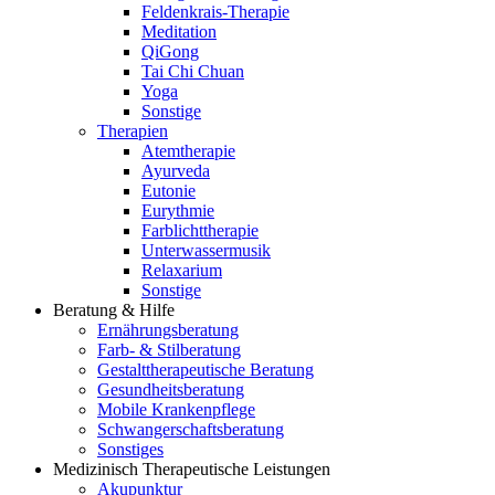
Feldenkrais-Therapie
Meditation
QiGong
Tai Chi Chuan
Yoga
Sonstige
Therapien
Atemtherapie
Ayurveda
Eutonie
Eurythmie
Farblichttherapie
Unterwassermusik
Relaxarium
Sonstige
Beratung & Hilfe
Ernährungsberatung
Farb- & Stilberatung
Gestalttherapeutische Beratung
Gesundheitsberatung
Mobile Krankenpflege
Schwangerschaftsberatung
Sonstiges
Medizinisch Therapeutische Leistungen
Akupunktur