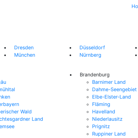
H
Dresden
Düsseldorf
München
Nürnberg
Brandenburg
gäu
Barnimer Land
mühltal
Dahme-Seengebiet
nken
Elbe-Elster-Land
rbayern
Fläming
erischer Wald
Havelland
chtesgardner Land
Niederlausitz
iemsee
Prignitz
Ruppiner Land