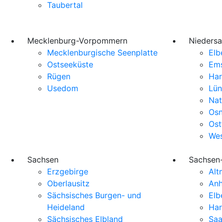
Taubertal
Mecklenburg-Vorpommern
Nieders
Mecklenburgische Seenplatte
Elb
Ostseeküste
Em
Rügen
Har
Usedom
Lün
Nat
Osn
Ost
Wes
Sachsen
Sachsen
Erzgebirge
Alt
Oberlausitz
Anh
Sächsisches Burgen- und
Elb
Heideland
Har
Sächsisches Elbland
Saa