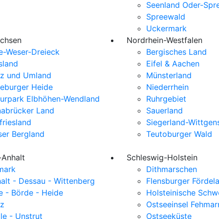
Seenland Oder-Spr
Spreewald
Uckermark
achsen
Nordrhein-Westfalen
e-Weser-Dreieck
Bergisches Land
sland
Eifel & Aachen
z und Umland
Münsterland
eburger Heide
Niederrhein
urpark Elbhöhen-Wendland
Ruhrgebiet
abrücker Land
Sauerland
friesland
Siegerland-Wittgen
er Bergland
Teutoburger Wald
-Anhalt
Schleswig-Holstein
mark
Dithmarschen
alt - Dessau - Wittenberg
Flensburger Fördel
e - Börde - Heide
Holsteinische Schw
z
Ostseeinsel Fehmar
le - Unstrut
Ostseeküste