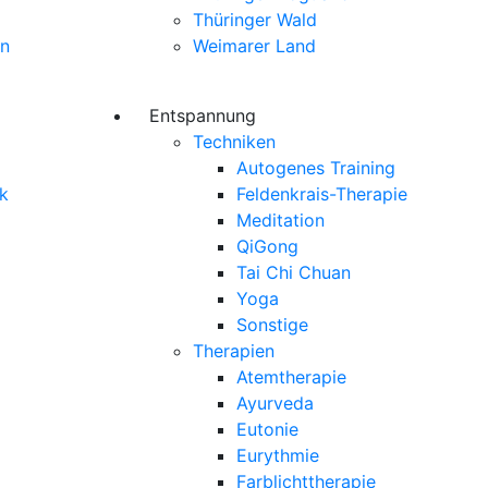
Thüringer Wald
ln
Weimarer Land
Entspannung
Techniken
Autogenes Training
k
Feldenkrais-Therapie
Meditation
QiGong
Tai Chi Chuan
Yoga
Sonstige
Therapien
Atemtherapie
Ayurveda
Eutonie
Eurythmie
Farblichttherapie