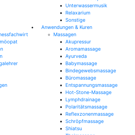
Unterwassermusik
Relaxarium
Sonstige
Anwendungen & Kuren
nessfachwirt
Massagen
omöopat
Akupressur
en
Aromamassage
n
Ayurveda
galehrer
Babymassage
Bindegewebsmassage
Büromassage
gen
Entspannungsmassage
Hot-Stone-Massage
Lymphdrainage
Polaritätsmassage
Reflexzonenmassage
Schröpfmassage
Shiatsu