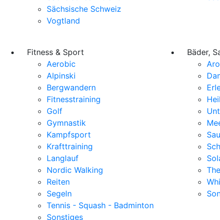
Sächsische Schweiz
Vogtland
Fitness & Sport
Bäder, S
Aerobic
Ar
Alpinski
Da
Bergwandern
Erl
Fitnesstraining
Hei
Golf
Unt
Gymnastik
Mee
Kampfsport
Sa
Krafttraining
Sc
Langlauf
Sol
Nordic Walking
The
Reiten
Whi
Segeln
Son
Tennis - Squash - Badminton
Sonstiges