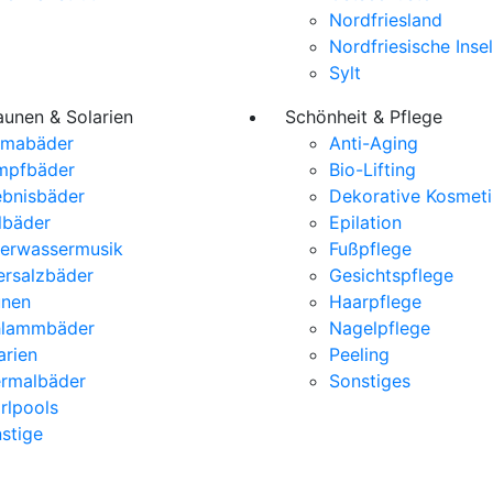
Nordfriesland
Nordfriesische Inse
Sylt
aunen & Solarien
Schönheit & Pflege
omabäder
Anti-Aging
mpfbäder
Bio-Lifting
ebnisbäder
Dekorative Kosmeti
lbäder
Epilation
erwassermusik
Fußpflege
rsalzbäder
Gesichtspflege
unen
Haarpflege
hlammbäder
Nagelpflege
arien
Peeling
rmalbäder
Sonstiges
rlpools
stige