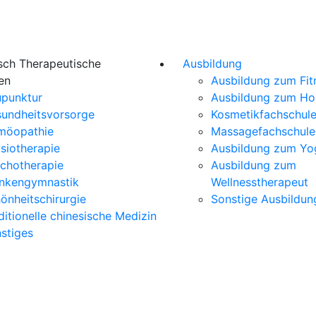
sch Therapeutische
Ausbildung
en
Ausbildung zum Fit
punktur
Ausbildung zum H
undheitsvorsorge
Kosmetikfachschul
möopathie
Massagefachschule
siotherapie
Ausbildung zum Yo
chotherapie
Ausbildung zum
nkengymnastik
Wellnesstherapeut
önheitschirurgie
Sonstige Ausbildun
ditionelle chinesische Medizin
stiges