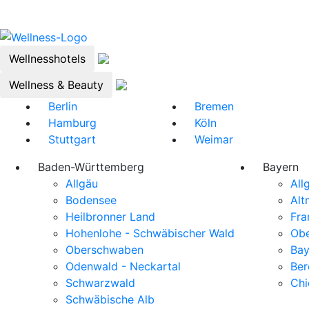
Wellnesshotels
Wellness & Beauty
Berlin
Bremen
Hamburg
Köln
Stuttgart
Weimar
Baden-Württemberg
Bayern
Allgäu
All
Bodensee
Alt
Heilbronner Land
Fra
Hohenlohe - Schwäbischer Wald
Obe
Oberschwaben
Bay
Odenwald - Neckartal
Ber
Schwarzwald
Ch
Schwäbische Alb