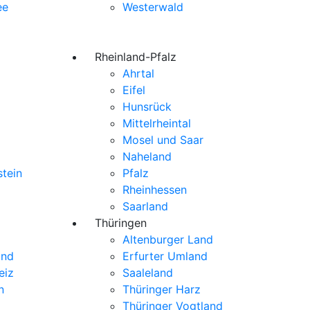
ee
Westerwald
Rheinland-Pfalz
Ahrtal
Eifel
Hunsrück
Mittelrheintal
Mosel und Saar
Naheland
stein
Pfalz
Rheinhessen
Saarland
Thüringen
Altenburger Land
and
Erfurter Umland
eiz
Saaleland
n
Thüringer Harz
Thüringer Vogtland