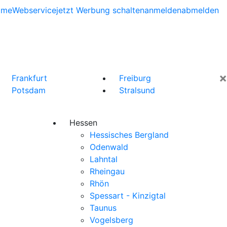
ome
Webservice
jetzt Werbung schalten
anmelden
abmelden
×
Frankfurt
Freiburg
Potsdam
Stralsund
Hessen
Hessisches Bergland
Odenwald
Lahntal
Rheingau
Rhön
Spessart - Kinzigtal
Taunus
Vogelsberg