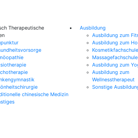
sch Therapeutische
Ausbildung
en
Ausbildung zum Fit
punktur
Ausbildung zum H
undheitsvorsorge
Kosmetikfachschul
möopathie
Massagefachschule
siotherapie
Ausbildung zum Yo
chotherapie
Ausbildung zum
nkengymnastik
Wellnesstherapeut
önheitschirurgie
Sonstige Ausbildun
ditionelle chinesische Medizin
stiges