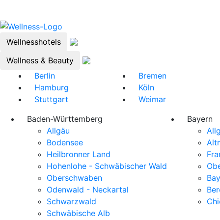
Wellnesshotels
Wellness & Beauty
Berlin
Bremen
Hamburg
Köln
Stuttgart
Weimar
Baden-Württemberg
Bayern
Allgäu
All
Bodensee
Alt
Heilbronner Land
Fra
Hohenlohe - Schwäbischer Wald
Obe
Oberschwaben
Bay
Odenwald - Neckartal
Ber
Schwarzwald
Ch
Schwäbische Alb