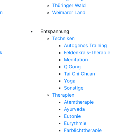
Thüringer Wald
ln
Weimarer Land
Entspannung
Techniken
Autogenes Training
k
Feldenkrais-Therapie
Meditation
QiGong
Tai Chi Chuan
Yoga
Sonstige
Therapien
Atemtherapie
Ayurveda
Eutonie
Eurythmie
Farblichttherapie