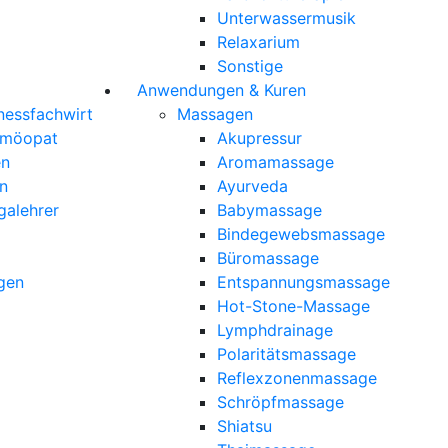
Unterwassermusik
Relaxarium
Sonstige
Anwendungen & Kuren
nessfachwirt
Massagen
omöopat
Akupressur
en
Aromamassage
n
Ayurveda
galehrer
Babymassage
Bindegewebsmassage
Büromassage
gen
Entspannungsmassage
Hot-Stone-Massage
Lymphdrainage
Polaritätsmassage
Reflexzonenmassage
Schröpfmassage
Shiatsu