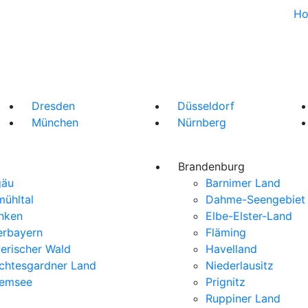
H
Dresden
Düsseldorf
München
Nürnberg
Brandenburg
gäu
Barnimer Land
mühltal
Dahme-Seengebiet
nken
Elbe-Elster-Land
rbayern
Fläming
erischer Wald
Havelland
chtesgardner Land
Niederlausitz
iemsee
Prignitz
Ruppiner Land