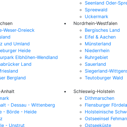
Seenland Oder-Spr
Spreewald
Uckermark
achsen
Nordrhein-Westfalen
e-Weser-Dreieck
Bergisches Land
sland
Eifel & Aachen
z und Umland
Münsterland
eburger Heide
Niederrhein
urpark Elbhöhen-Wendland
Ruhrgebiet
abrücker Land
Sauerland
friesland
Siegerland-Wittgen
er Bergland
Teutoburger Wald
-Anhalt
Schleswig-Holstein
mark
Dithmarschen
alt - Dessau - Wittenberg
Flensburger Fördel
e - Börde - Heide
Holsteinische Schw
z
Ostseeinsel Fehmar
le - Unstrut
Ostseeküste