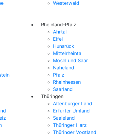
ee
Westerwald
Rheinland-Pfalz
Ahrtal
Eifel
Hunsrück
Mittelrheintal
Mosel und Saar
Naheland
stein
Pfalz
Rheinhessen
Saarland
Thüringen
Altenburger Land
and
Erfurter Umland
eiz
Saaleland
n
Thüringer Harz
Thüringer Vogtland