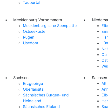
Taubertal
Mecklenburg-Vorpommern
Nieders
Mecklenburgische Seenplatte
Elb
Ostseeküste
Em
Rügen
Har
Usedom
Lün
Nat
Osn
Ost
Wes
Sachsen
Sachsen
Erzgebirge
Alt
Oberlausitz
Anh
Sächsisches Burgen- und
Elb
Heideland
Har
Sächsisches Elbland
Saa