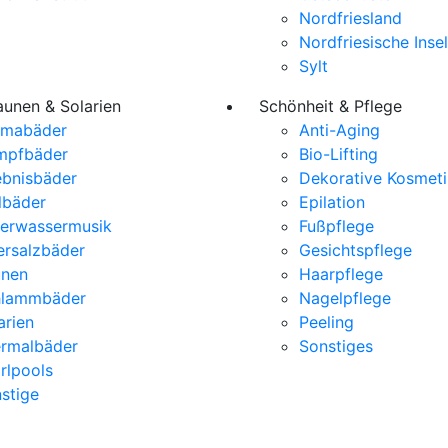
Nordfriesland
Nordfriesische Inse
Sylt
aunen & Solarien
Schönheit & Pflege
omabäder
Anti-Aging
mpfbäder
Bio-Lifting
ebnisbäder
Dekorative Kosmeti
lbäder
Epilation
erwassermusik
Fußpflege
rsalzbäder
Gesichtspflege
unen
Haarpflege
hlammbäder
Nagelpflege
arien
Peeling
rmalbäder
Sonstiges
rlpools
stige