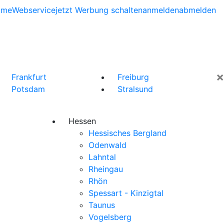
ome
Webservice
jetzt Werbung schalten
anmelden
abmelden
×
Frankfurt
Freiburg
Potsdam
Stralsund
Hessen
Hessisches Bergland
Odenwald
Lahntal
Rheingau
Rhön
Spessart - Kinzigtal
Taunus
Vogelsberg