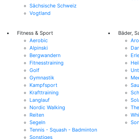
Sächsische Schweiz
Vogtland
Fitness & Sport
Bäder, S
Aerobic
Ar
Alpinski
Da
Bergwandern
Erl
Fitnesstraining
Hei
Golf
Unt
Gymnastik
Mee
Kampfsport
Sa
Krafttraining
Sc
Langlauf
Sol
Nordic Walking
The
Reiten
Whi
Segeln
Son
Tennis - Squash - Badminton
Sonstiges