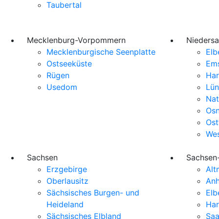
Taubertal
Mecklenburg-Vorpommern
Nieders
Mecklenburgische Seenplatte
Elb
Ostseeküste
Em
Rügen
Har
Usedom
Lün
Nat
Osn
Ost
Wes
Sachsen
Sachsen
Erzgebirge
Alt
Oberlausitz
Anh
Sächsisches Burgen- und
Elb
Heideland
Har
Sächsisches Elbland
Saa