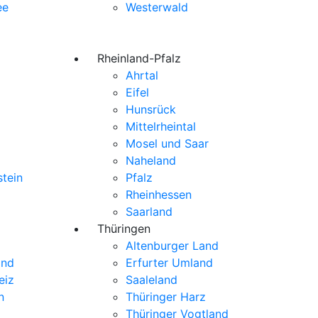
ee
Westerwald
Rheinland-Pfalz
Ahrtal
Eifel
Hunsrück
Mittelrheintal
Mosel und Saar
Naheland
stein
Pfalz
Rheinhessen
Saarland
Thüringen
Altenburger Land
and
Erfurter Umland
eiz
Saaleland
n
Thüringer Harz
Thüringer Vogtland