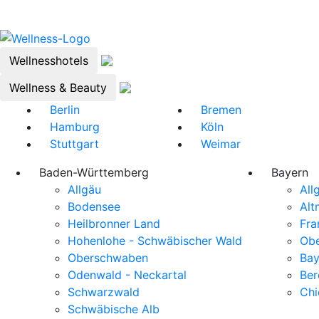
Wellnesshotels
Wellness & Beauty
Berlin
Bremen
Hamburg
Köln
Stuttgart
Weimar
Baden-Württemberg
Bayern
Allgäu
All
Bodensee
Alt
Heilbronner Land
Fra
Hohenlohe - Schwäbischer Wald
Obe
Oberschwaben
Bay
Odenwald - Neckartal
Ber
Schwarzwald
Ch
Schwäbische Alb