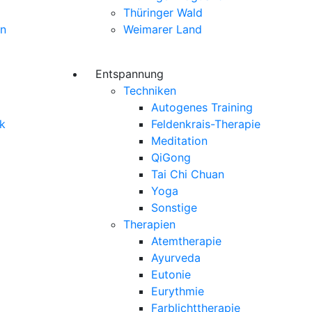
Thüringer Wald
ln
Weimarer Land
Entspannung
Techniken
Autogenes Training
k
Feldenkrais-Therapie
Meditation
QiGong
Tai Chi Chuan
Yoga
Sonstige
Therapien
Atemtherapie
Ayurveda
Eutonie
Eurythmie
Farblichttherapie