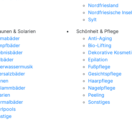
Nordfriesland
Nordfriesische Inse
Sylt
aunen & Solarien
Schönheit & Pflege
omabäder
Anti-Aging
mpfbäder
Bio-Lifting
ebnisbäder
Dekorative Kosmeti
lbäder
Epilation
erwassermusik
Fußpflege
rsalzbäder
Gesichtspflege
unen
Haarpflege
hlammbäder
Nagelpflege
arien
Peeling
rmalbäder
Sonstiges
rlpools
stige