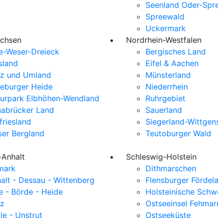
Seenland Oder-Spr
Spreewald
Uckermark
achsen
Nordrhein-Westfalen
e-Weser-Dreieck
Bergisches Land
sland
Eifel & Aachen
z und Umland
Münsterland
eburger Heide
Niederrhein
urpark Elbhöhen-Wendland
Ruhrgebiet
abrücker Land
Sauerland
friesland
Siegerland-Wittgen
er Bergland
Teutoburger Wald
-Anhalt
Schleswig-Holstein
mark
Dithmarschen
alt - Dessau - Wittenberg
Flensburger Fördel
e - Börde - Heide
Holsteinische Schw
z
Ostseeinsel Fehmar
le - Unstrut
Ostseeküste