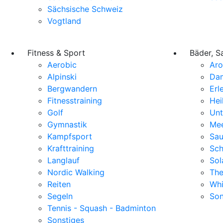
Sächsische Schweiz
Vogtland
Fitness & Sport
Bäder, S
Aerobic
Ar
Alpinski
Da
Bergwandern
Erl
Fitnesstraining
Hei
Golf
Unt
Gymnastik
Mee
Kampfsport
Sa
Krafttraining
Sc
Langlauf
Sol
Nordic Walking
The
Reiten
Whi
Segeln
Son
Tennis - Squash - Badminton
Sonstiges