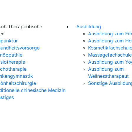
sch Therapeutische
Ausbildung
en
Ausbildung zum Fit
punktur
Ausbildung zum H
undheitsvorsorge
Kosmetikfachschul
möopathie
Massagefachschule
siotherapie
Ausbildung zum Yo
chotherapie
Ausbildung zum
nkengymnastik
Wellnesstherapeut
önheitschirurgie
Sonstige Ausbildun
ditionelle chinesische Medizin
stiges