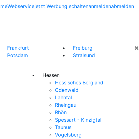
ome
Webservice
jetzt Werbung schalten
anmelden
abmelden
×
Frankfurt
Freiburg
Potsdam
Stralsund
Hessen
Hessisches Bergland
Odenwald
Lahntal
Rheingau
Rhön
Spessart - Kinzigtal
Taunus
Vogelsberg