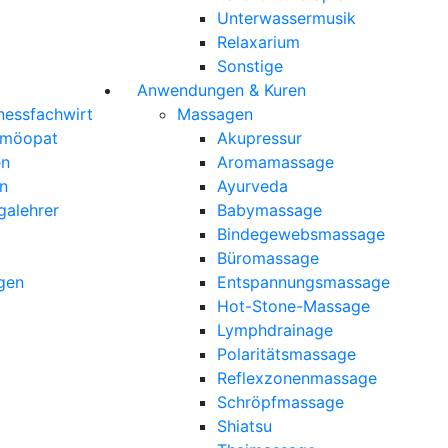
Unterwassermusik
Relaxarium
Sonstige
Anwendungen & Kuren
nessfachwirt
Massagen
omöopat
Akupressur
en
Aromamassage
n
Ayurveda
galehrer
Babymassage
Bindegewebsmassage
Büromassage
gen
Entspannungsmassage
Hot-Stone-Massage
Lymphdrainage
Polaritätsmassage
Reflexzonenmassage
Schröpfmassage
Shiatsu