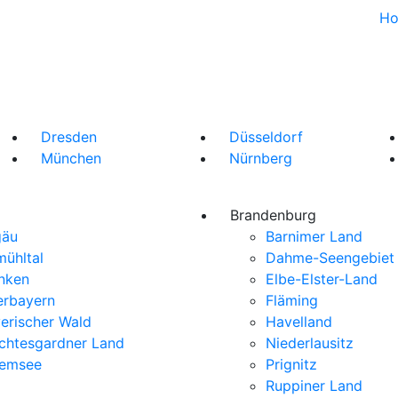
H
Dresden
Düsseldorf
München
Nürnberg
Brandenburg
gäu
Barnimer Land
mühltal
Dahme-Seengebiet
nken
Elbe-Elster-Land
rbayern
Fläming
erischer Wald
Havelland
chtesgardner Land
Niederlausitz
iemsee
Prignitz
Ruppiner Land