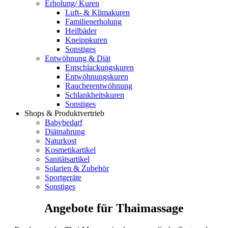
Erholung/ Kuren
Luft- & Klimakuren
Familienerholung
Heilbäder
Kneippkuren
Sonstiges
Entwöhnung & Diät
Entschlackungskuren
Entwöhnungskuren
Raucherentwöhnung
Schlankheitskuren
Sonstiges
Shops & Produktvertrieb
Babybedarf
Diätnahrung
Naturkost
Kosmetikartikel
Sanitätsartikel
Solarien & Zubehör
Sportgeräte
Sonstiges
Angebote für Thaimassage