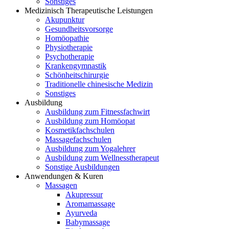
Sonstiges
Medizinisch Therapeutische Leistungen
Akupunktur
Gesundheitsvorsorge
Homöopathie
Physiotherapie
Psychotherapie
Krankengymnastik
Schönheitschirurgie
Traditionelle chinesische Medizin
Sonstiges
Ausbildung
Ausbildung zum Fitnessfachwirt
Ausbildung zum Homöopat
Kosmetikfachschulen
Massagefachschulen
Ausbildung zum Yogalehrer
Ausbildung zum Wellnesstherapeut
Sonstige Ausbildungen
Anwendungen & Kuren
Massagen
Akupressur
Aromamassage
Ayurveda
Babymassage