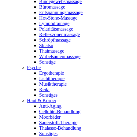
Bindegewebsmassage
Büromassage
Entspannungsmassage
Hot-Stone-Massage
Lymphdrainage
Polaritätsmassage
Reflexzonenmassage
Schröpfmassage
Shiatsu
Thaimassage
Wirbelsäulenmassage
Sonstige
Psyche
Ergotherapie
Lichttherapie
Musiktherapie
Reiki
Sonstiges
Haut & Körper
Anti-Aging
Cellulite-Behandlung
Moorbäder
Sauerstoff-Therapie
Thalasso-Behandlung
Sonstiges