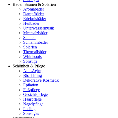
Bäder, Saunen & Solarien
Aromabäder
Dampfbäder
Erlebnisbäder
Heilbäder
Unterwassermusik
Meersalzbäder
Saunen
Schlammbäder
Solarien
Thermalbäder
Whirlpools
Sonstige
Schönheit & Pflege
Anti-Aging
Bio-Lifting
Dekorative Kosmetik
Epilation
Fußpflege
Gesichtspflege
Haarpflege
Nagelpflege
Peeling
Sonstiges