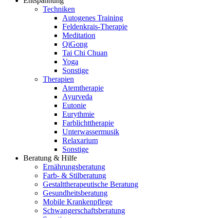
Entspannung
Techniken
Autogenes Training
Feldenkrais-Therapie
Meditation
QiGong
Tai Chi Chuan
Yoga
Sonstige
Therapien
Atemtherapie
Ayurveda
Eutonie
Eurythmie
Farblichttherapie
Unterwassermusik
Relaxarium
Sonstige
Beratung & Hilfe
Ernährungsberatung
Farb- & Stilberatung
Gestalttherapeutische Beratung
Gesundheitsberatung
Mobile Krankenpflege
Schwangerschaftsberatung