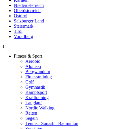
Kärnten
Niederösterreich
Oberösterreich
Osttirol
Salzburger Land
Steiermark
Tirol
Vorarlberg
1
Fitness & Sport
Aerobic
Alpinski
Bergwandern
Fitnesstraining
Golf
Gymnastik
Kampfsport
Krafttraining
Langlauf
Nordic Walking
Reiten
Segeln
Tennis - Squash - Badminton
Sonstiges