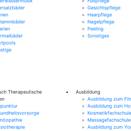
erwassermusik
Fußpflege
rsalzbäder
Gesichtspflege
unen
Haarpflege
hlammbäder
Nagelpflege
arien
Peeling
rmalbäder
Sonstiges
rlpools
stige
sch Therapeutische
Ausbildung
en
Ausbildung zum Fit
punktur
Ausbildung zum H
undheitsvorsorge
Kosmetikfachschul
möopathie
Massagefachschule
siotherapie
Ausbildung zum Yo