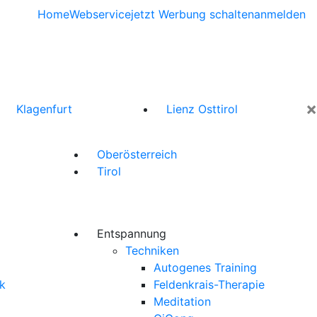
Home
Webservice
jetzt Werbung schalten
anmelden
×
Klagenfurt
Lienz Osttirol
Oberösterreich
Tirol
Entspannung
Techniken
Autogenes Training
k
Feldenkrais-Therapie
Meditation