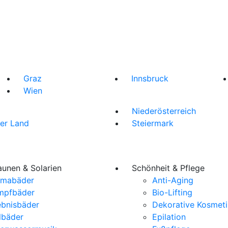
Graz
Innsbruck
Wien
Niederösterreich
er Land
Steiermark
aunen & Solarien
Schönheit & Pflege
omabäder
Anti-Aging
mpfbäder
Bio-Lifting
ebnisbäder
Dekorative Kosmeti
lbäder
Epilation