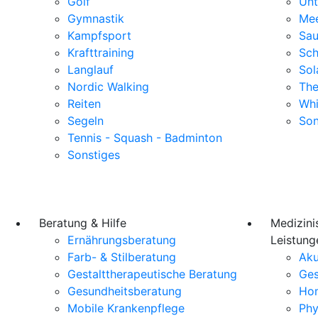
Golf
Unt
Gymnastik
Mee
Kampfsport
Sa
Krafttraining
Sc
Langlauf
Sol
Nordic Walking
The
Reiten
Whi
Segeln
Son
Tennis - Squash - Badminton
Sonstiges
Beratung & Hilfe
Medizini
Ernährungsberatung
Leistung
Farb- & Stilberatung
Aku
Gestalttherapeutische Beratung
Ges
Gesundheitsberatung
Ho
Mobile Krankenpflege
Phy