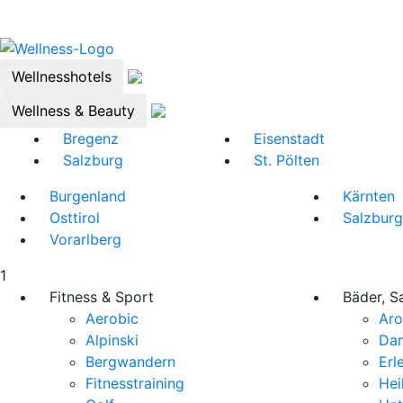
Wellnesshotels
Wellness & Beauty
Bregenz
Eisenstadt
Salzburg
St. Pölten
Burgenland
Kärnten
Osttirol
Salzburg
Vorarlberg
1
Fitness & Sport
Bäder, S
Aerobic
Ar
Alpinski
Da
Bergwandern
Erl
Fitnesstraining
Hei