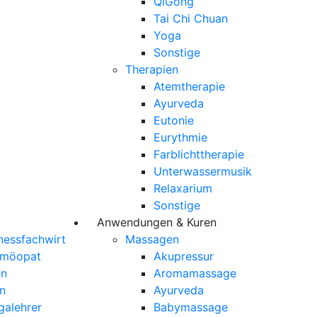
QiGong
Tai Chi Chuan
Yoga
Sonstige
Therapien
Atemtherapie
Ayurveda
Eutonie
Eurythmie
Farblichttherapie
Unterwassermusik
Relaxarium
Sonstige
Anwendungen & Kuren
nessfachwirt
Massagen
omöopat
Akupressur
en
Aromamassage
n
Ayurveda
galehrer
Babymassage