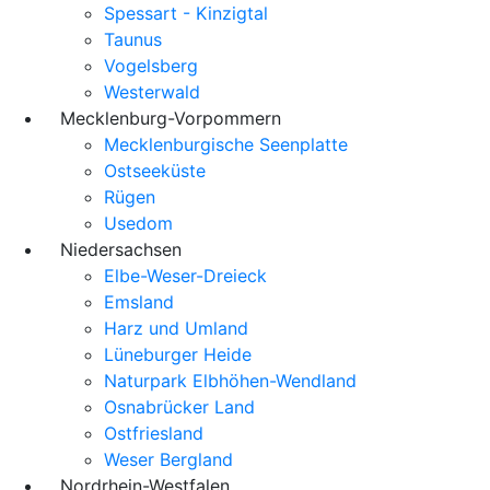
Spessart - Kinzigtal
Taunus
Vogelsberg
Westerwald
Mecklenburg-Vorpommern
Mecklenburgische Seenplatte
Ostseeküste
Rügen
Usedom
Niedersachsen
Elbe-Weser-Dreieck
Emsland
Harz und Umland
Lüneburger Heide
Naturpark Elbhöhen-Wendland
Osnabrücker Land
Ostfriesland
Weser Bergland
Nordrhein-Westfalen