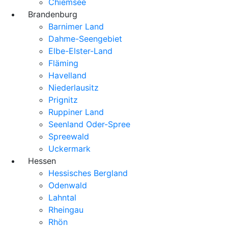
Chiemsee
Brandenburg
Barnimer Land
Dahme-Seengebiet
Elbe-Elster-Land
Fläming
Havelland
Niederlausitz
Prignitz
Ruppiner Land
Seenland Oder-Spree
Spreewald
Uckermark
Hessen
Hessisches Bergland
Odenwald
Lahntal
Rheingau
Rhön