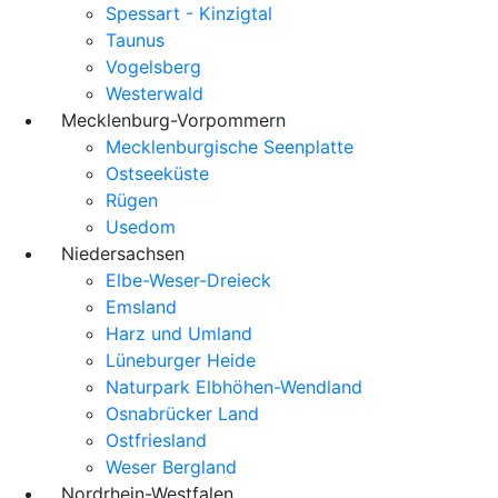
Spessart - Kinzigtal
Taunus
Vogelsberg
Westerwald
Mecklenburg-Vorpommern
Mecklenburgische Seenplatte
Ostseeküste
Rügen
Usedom
Niedersachsen
Elbe-Weser-Dreieck
Emsland
Harz und Umland
Lüneburger Heide
Naturpark Elbhöhen-Wendland
Osnabrücker Land
Ostfriesland
Weser Bergland
Nordrhein-Westfalen