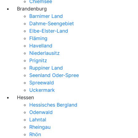
Chiemsee
Brandenburg
Barnimer Land
Dahme-Seengebiet
Elbe-Elster-Land
Fläming
Havelland
Niederlausitz
Prignitz
Ruppiner Land
Seenland Oder-Spree
Spreewald
Uckermark
Hessen
Hessisches Bergland
Odenwald
Lahntal
Rheingau
Rhön