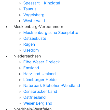
Spessart - Kinzigtal
Taunus
Vogelsberg
Westerwald
Mecklenburg-Vorpommern
Mecklenburgische Seenplatte
Ostseeküste
Rügen
Usedom
Niedersachsen
Elbe-Weser-Dreieck
Emsland
Harz und Umland
Lüneburger Heide
Naturpark Elbhöhen-Wendland
Osnabrücker Land
Ostfriesland
Weser Bergland
Nordrhein-Westfalen