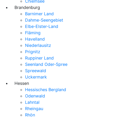
Chiemsee
Brandenburg
Barnimer Land
Dahme-Seengebiet
Elbe-Elster-Land
Fläming
Havelland
Niederlausitz
Prignitz
Ruppiner Land
Seenland Oder-Spree
Spreewald
Uckermark
Hessen
Hessisches Bergland
Odenwald
Lahntal
Rheingau
Rhön