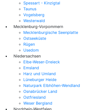
Spessart - Kinzigtal
Taunus
Vogelsberg
Westerwald
Mecklenburg-Vorpommern
Mecklenburgische Seenplatte
Ostseeküste
Rügen
Usedom
Niedersachsen
Elbe-Weser-Dreieck
Emsland
Harz und Umland
Lüneburger Heide
Naturpark Elbhöhen-Wendland
Osnabrücker Land
Ostfriesland
Weser Bergland
Nordrhein-Westfalen