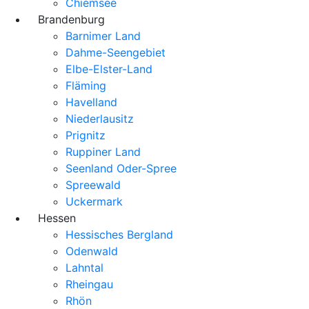
Chiemsee
Brandenburg
Barnimer Land
Dahme-Seengebiet
Elbe-Elster-Land
Fläming
Havelland
Niederlausitz
Prignitz
Ruppiner Land
Seenland Oder-Spree
Spreewald
Uckermark
Hessen
Hessisches Bergland
Odenwald
Lahntal
Rheingau
Rhön